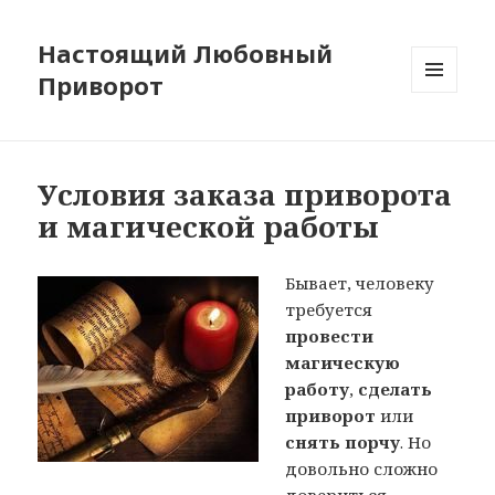
Настоящий Любовный
Приворот
МЕНЮ
И
ВИДЖЕТЫ
Условия заказа приворота
и магической работы
Бывает, человеку
требуется
провести
магическую
работу
,
сделать
приворот
или
снять порчу
. Но
довольно сложно