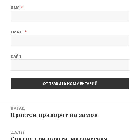
ИМЯ
*
EMAIL
*
САЙТ
Навигация
НАЗАД
по
Простой приворот на замок
Предыдущая
записям
запись:
ДАЛЕЕ
Снятие приворота, магическая
Следующая