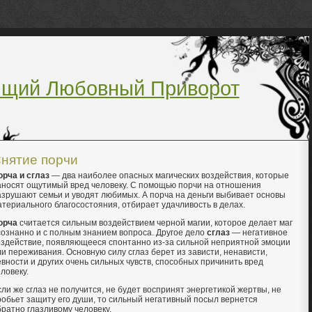
ящий Любовный Приворот
нятие порчи
орча и сглаз
— два наиболее опасных магических воздействия, которые
аносят ощутимый вред человеку. С помощью порчи на отношения
азрушают семьи и уводят любимых. А порча на деньги выбивает основы
атериального благосостояния, отбирает удачливость в делах.
орча
считается сильным воздействием черной магии, которое делает маг
сознанно и с полным знанием вопроса. Другое дело
сглаз
— негативное
оздействие, появляющееся спонтанно из-за сильной неприятной эмоции
ли переживания. Основную силу сглаз берет из зависти, ненависти,
евности и других очень сильных чувств, способных причинить вред
ловеку.
сли же сглаз не получится, не будет воспринят энергетикой жертвы, не
робьет защиту его души, то сильный негативный посыл вернется
братно глазливому человеку.