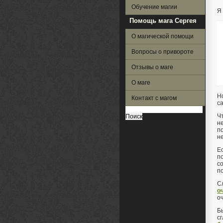
Обучение магии
Я
Помощь мага Сергея
О магической помощи
Вопросы о привороте
Отзывы о маге
О маге
Н
Контакт с магом
с
Найти:
Ч
н
по
н
Е
п
с
п
С
о
о
Б
с