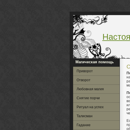
Насто
Магическая помощь
С
Приворот
П
н
Отворот
р
м
Любовная магия
П
о
Снятие порчи
в
и
Ритуал на успех
р
че
Талисман
Е
п
Гадание
о