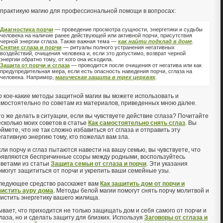
 практикую магию для профессиональной помощи в вопросах:
Диагностика порчи
— проведение просмотра сущности, энергетики и судьбы
человека на наличие ранее действующей или активной порчи, присутствия
черной энергии сглаза. Также важная тема —
как найти подклад в доме
.
Снятие сглаза и порчи
— ритуалы полного устранения негативных
воздействий, очищения человека и, если это допустимо, возврат черной
энергии обратно тому, от кого она исходила.
Защита от порчи и сглаза
— проводится после очищения от негатива или как
предупредительная мера, если есть опасность наведения порчи, сглаза на
человека. Например,
магическая защита в трех церквях
.
о кое-какие методы защитной магии вы можете использовать и
амостоятельно по советам из материалов, приведенных мною далее.
то же делать в ситуации, если вы чувствуете действие сглаза? Почитайте
есколько моих советов в статье
Как самостоятельно снять сглаз
. Вы
ймете, что не так сложно избавиться от сглаза и отправить эту
егативную энергию тому, кто пожелал вам зла.
сли порчу и сглаз пытаются навести на вашу семью, вы чувствуете, что
оявляются беспричинные ссоры между родными, воспользуйтесь
оветами из статьи
Защита семьи от сглаза и порчи
. Эти указания
омогут защититься от порчи и укрепить ваши семейные узы.
ледующее средство расскажет вам
Как защитить дом от порчи и
чистить ауру дома
. Методы белой магии помогут снять порчу молитвой и
чистить энергетику вашего жилища.
ывает, что приходится не только защищать дом и себя самого от порчи и
глаза, но и сделать защиту для близких. Используя
Заговоры от сглаза и