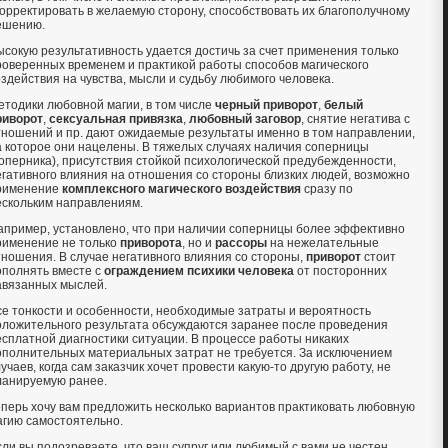
корректировать в желаемую сторону, способствовать их благополучному
ешению.
ысокую результативность удается достичь за счет применения только
роверенных временем и практикой работы способов магического
оздействия на чувства, мысли и судьбу любимого человека.
етодики любовной магии, в том числе
черный приворот
,
белый
риворот
,
сексуальная привязка
,
любовный заговор
, снятие негатива с
тношений и пр. дают ожидаемые результаты именно в том направлении,
а которое они нацелены. В тяжелых случаях наличия соперницы
соперника), присутствия стойкой психологической предубежденности,
егативного влияния на отношения со стороны близких людей, возможно
рименение
комплексного магического воздействия
сразу по
ескольким направлениям.
апример, установлено, что при наличии соперницы более эффективно
рименение не только
приворота
, но и
рассоры
на нежелательные
тношения. В случае негативного влияния со стороны,
приворот
стоит
ополнять вместе с
ограждением психики человека
от посторонних
авязанных мыслей.
се тонкости и особенности, необходимые затраты и вероятность
оложительного результата обсуждаются заранее после проведения
есплатной диагностики ситуации. В процессе работы никаких
ополнительных материальных затрат не требуется. За исключением
учаев, когда сам заказчик хочет провести какую-то другую работу, не
ланируемую ранее.
еперь хочу вам предложить несколько вариантов практиковать любовную
агию самостоятельно.
сли вы подозреваете, что ваш супруг или любимый с вами не честен,