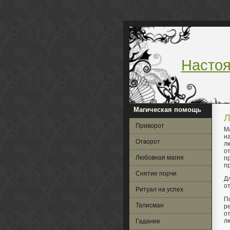
Насто
Магическая помощь
Л
Приворот
М
н
Отворот
л
о
Любовная магия
п
п
Снятие порчи
Д
о
Ритуал на успех
П
Талисман
р
о
л
Гадание