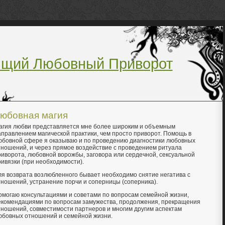
ящий Любовный Приворот
юбовная магия
агия любви представляется мне более широким и объемным
аправлением магической практики, чем просто приворот. Помощь в
юбовной сфере я оказываю и по проведению диагностики любовных
тношений, и через прямое воздействие с проведением ритуала
риворота, любовной ворожбы, заговора или сердечной, сексуальной
ривязки (при необходимости).
ля возврата возлюбленного бывает необходимо снятие негатива с
тношений, устранение порчи и соперницы (соперника).
омогаю консультациями и советами по вопросам семейной жизни,
екомендациями по вопросам замужества, продолжения, прекращения
тношений, совместимости партнеров и многим другим аспектам
юбовных отношений и семейной жизни.