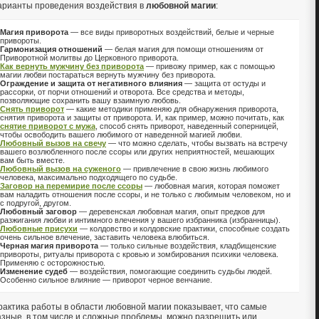
арианты проведения воздействия в
любовной магии
:
Магия приворота
— все виды приворотных воздействий, белые и черные
привороты.
Гармонизация отношений
— белая магия для помощи отношениям от
Приворотной молитвы до Церковного приворота.
Как вернуть мужчину без приворота
— привожу пример, как с помощью
магии любви постараться вернуть мужчину без приворота.
Ограждение и защита от негативного влияния
— защита от остуды и
рассорки, от порчи отношений и отворота. Все средства и методы,
позволяющие сохранить вашу взаимную любовь.
Снять приворот
— какие методики применяю для обнаружения приворота,
снятия приворота и защиты от приворота. И, как пример, можно почитать, как
снятие приворот с мужа
, способ снять приворот, наведенный соперницей,
чтобы освободить вашего любимого от наведенной магией любви.
Любовный вызов на свечу
— что можно сделать, чтобы вызвать на встречу
вашего возлюбленного после ссоры или других неприятностей, мешающих
вам быть вместе.
Любовный вызов на суженого
— привлечение в свою жизнь любимого
человека, максимально подходящего по судьбе.
Заговор на перемирие после ссоры
— любовная магия, которая поможет
вам наладить отношения после ссоры, и не только с любимым человеком, но и
с подругой, другом.
Любовный заговор
— деревенская любовная магия, опыт предков для
разжигания любви и интимного влечения у вашего избранника (избранницы).
Любовные присухи
— колдовство и колдовские практики, способные создать
очень сильное влечение, заставить человека влюбиться.
Черная магия приворота
— только сильные воздействия, кладбищенские
привороты, ритуалы приворота с кровью и зомбирования психики человека.
Применяю с осторожностью.
Изменение судеб
— воздействия, помогающие соединить судьбы людей.
Особенно сильное влияние — приворот черное венчание.
рактика работы в области любовной магии показывает, что самые
азные, в том числе и сложные проблемы, можно разрешить или