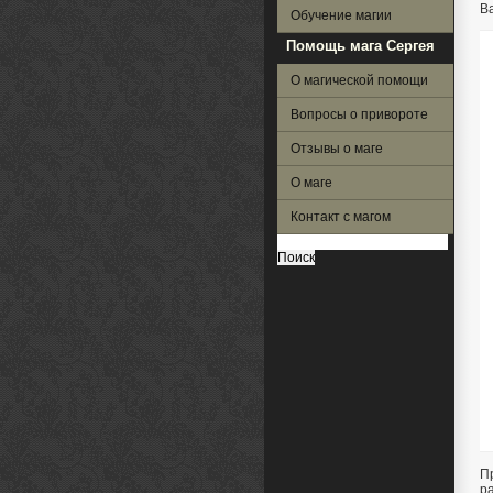
В
Обучение магии
Помощь мага Сергея
О магической помощи
Вопросы о привороте
Отзывы о маге
О маге
Контакт с магом
Найти:
П
р