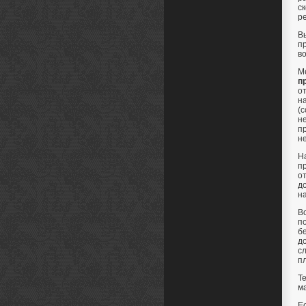
с
р
В
п
в
М
п
о
н
(
н
п
н
Н
п
о
д
н
В
п
б
д
сл
п
Т
м
Е