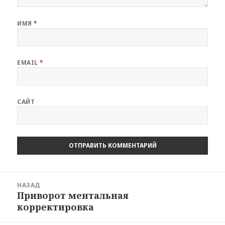
ИМЯ
*
EMAIL
*
САЙТ
Навигация
НАЗАД
по
Приворот ментальная
Предыдущая
записям
корректировка
запись: