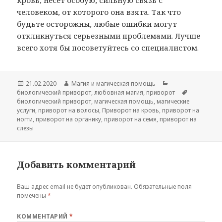
кровь, несет особую, сильную связь с
человеком, от которого она взята. Так что
будьте осторожны, любые ошибки могут
откликнуться серьезными проблемами. Лучше
всего хотя бы посоветуйтесь со специалистом.
Опубликовано
Автор
Рубрики
21.02.2020
Магия и магическая помощь
Метки
биологический приворот
,
любовная магия
,
приворот
биологический приворот
,
магическая помощь
,
магические
услуги
,
приворот на волосы
,
Приворот на кровь
,
приворот на
ногти
,
приворот на органику
,
приворот на семя
,
приворот на
слезы
Добавить комментарий
Ваш адрес email не будет опубликован.
Обязательные поля
помечены
*
КОММЕНТАРИЙ
*