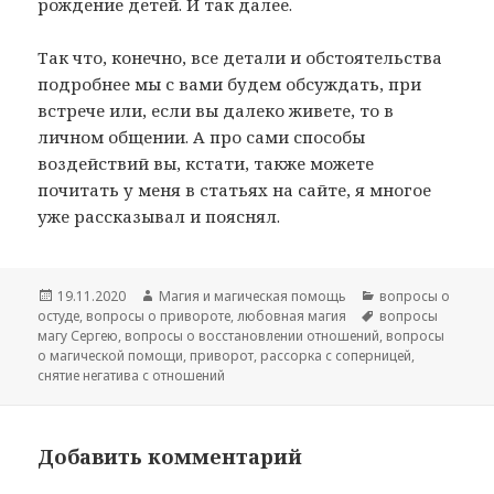
рождение детей. И так далее.
Так что, конечно, все детали и обстоятельства
подробнее мы с вами будем обсуждать, при
встрече или, если вы далеко живете, то в
личном общении. А про сами способы
воздействий вы, кстати, также можете
почитать у меня в статьях на сайте, я многое
уже рассказывал и пояснял.
Опубликовано
Автор
Рубрики
19.11.2020
Магия и магическая помощь
вопросы о
Метки
остуде
,
вопросы о привороте
,
любовная магия
вопросы
магу Сергею
,
вопросы о восстановлении отношений
,
вопросы
о магической помощи
,
приворот
,
рассорка с соперницей
,
снятие негатива с отношений
Добавить комментарий