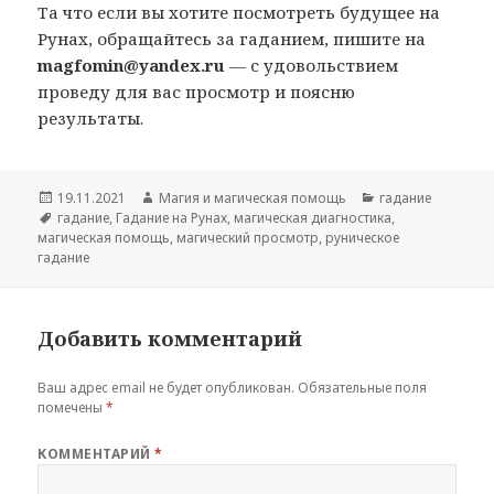
Та что если вы хотите посмотреть будущее на
Рунах, обращайтесь за гаданием, пишите на
magfomin@yandex.ru
— с удовольствием
проведу для вас просмотр и поясню
результаты.
Опубликовано
Автор
Рубрики
19.11.2021
Магия и магическая помощь
гадание
Метки
гадание
,
Гадание на Рунах
,
магическая диагностика
,
магическая помощь
,
магический просмотр
,
руническое
гадание
Добавить комментарий
Ваш адрес email не будет опубликован.
Обязательные поля
помечены
*
КОММЕНТАРИЙ
*