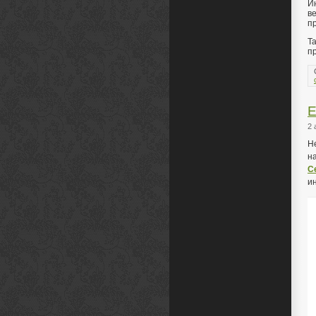
И
в
п
Т
пр
Е
2 
Н
н
С
и