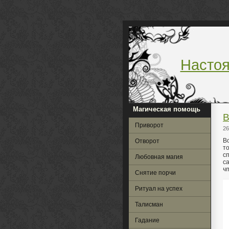
Насто
Магическая помощь
В
Приворот
26
В
Отворот
то
с
Любовная магия
са
ч
Снятие порчи
Ритуал на успех
Талисман
Гадание