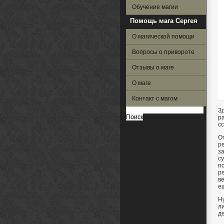
Обучение магии
Помощь мага Сергея
О магической помощи
Вопросы о привороте
Отзывы о маге
О маге
Контакт с магом
Найти:
З
р
с
О
р
з
с
п
ре
в
е
Н
л
де