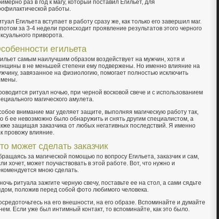
имерно раз в год к магу, который поставил Егильет, для
рофилактической работы.
туал Егильета вступает в работу сразу же, как только его завершил маг.
 потом за 3-4 недели происходит проявление результатов этого черного
ексуального приворота.
собенности егильета
гильет самым наилучшим образом воздействует на мужчин, хотя и
енщины в не меньшей степени ему подвержены. Но именно влияние на
ужчину, завязанное на физиологию, помогает полностью исключить
змены.
роводится ритуал ночью, при черной восковой свече и с использованием
пециального магического амулета.
собое внимание маг уделяет защите, выполняя магическую работу так,
то б ее невозможно было обнаружить и снять другим специалистом, а
акже защищая заказчика от любых негативных последствий. Я именно
ак провожу влияние.
то может сделать заказчик
бращаясь за магической помощью по вопросу Егильета, заказчик и сам,
ли хочет, может поучаствовать в этой работе. Вот, что нужно и
екомендуется мною сделать.
ночь ритуала зажгите черную свечу, поставьте ее на стол, а сами сядьте
ядом, положив перед собой фото любимого человека.
осредоточьтесь на его внешности, на его образе. Вспоминайте и думайте
нем. Если уже был интимный контакт, то вспоминайте, как это было.