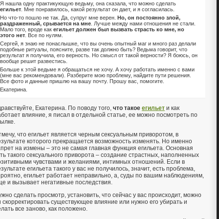
Я нашла одну практикующую ведьму, она сказала, что можно сделать
егильет
. Мне понравилось, какой результат он дает, и я согласилась.
Но что-то пошло не так. Да, супруг мне верен.
Но, он постоянно злой,
раздраженный, срывается на мне
. Лучше между нами отношения не стали.
Мало того, вроде как
егильет должен был вызвать страсть ко мне, но
этого нет
. Все по нулям.
Сергей, я знаю не понаслышке, что вы очень опытный маг и много раз делали
подобные ритуалы, поясните, разве так должно быть? Ведьма говорит, что
результат я получила, его верность. Но смысл от такой верности? Я боюсь, он
вообще решит развестись.
Больше к этой ведьме я обращаться не хочу. А хочу работать именно с вами
(мне вас рекомендовали). Разберите мою проблему, найдите пути решения.
Все фото и данные пришлю на вашу почту. Прошу вас, помогите.
Екатерина.
дравствуйте, Екатерина. По поводу того,
что такое
егильет
и как
аботает влияние, я писал в отдельной статье, ее можно посмотреть по
сылке.
тмечу, что егильет является черным сексуальным приворотом, в
езультате которого прекращается возможность изменять. Но именно
апрет на измены – это не самая главная функция егильета. Основная
уть такого сексуального приворота – создание страстных, наполненных
озитивными чувствами и желаниями, интимных отношений. Если в
зультате егильета такого у вас не получилось, значит, есть проблема,
ероятно, егильет работает неправильно, а, суды по вашим наблюдениям,
ще и вызывает негативные последствия.
ужно сделать просмотр, установить, что сейчас у вас происходит, можно
и скорректировать существующее влияние или нужно его убирать и
лать все заново, как положено.