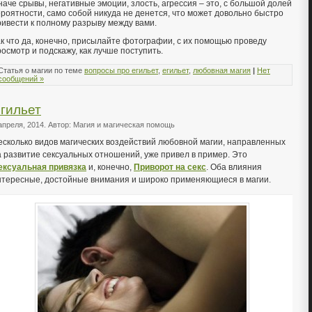
наче срывы, негативные эмоции, злость, агрессия – это, с большой долей
ероятности, само собой никуда не денется, что может довольно быстро
ривести к полному разрыву между вами.
ак что да, конечно, присылайте фотографии, с их помощью проведу
осмотр и подскажу, как лучше поступить.
Статья о магии по теме
вопросы про егильет
,
егильет
,
любовная магия
|
Нет
сообщений »
гильет
апреля, 2014. Автор: Магия и магическая помощь
есколько видов магических воздействий любовной магии, направленных
а развитие сексуальных отношений, уже привел в пример. Это
ексуальная привязка
и, конечно,
Приворот на секс
. Оба влияния
нтересные, достойные внимания и широко применяющиеся в магии.