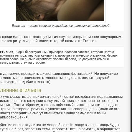
Егильет — залог крепких и стабильных интимных отношений
о среди магов, оказывающих магическую помощь, не менее популярным
вляется ритуал черной магии, который называют Егильет.
Егильет
– черный сексуальный приворот, половая завязка, которая жестко
привязывает мужчину или женщину к заказчику магического влияния. Черная
магия особенно сильно скрепляет любовный союз, не допуская измен и
сексуальных утех на стороне.
итуал можно проводить с использованием фотографий. Но допустимо
рименять и органические компоненты, и сделать егильет с куклой
физическое подобие человека).
лияние егильета
ак уже сказал выше, примечательной чертой воздействия под названием
гильет является создание сексуальной привязи, которая не позволяет
зменить. Таким образом, ваш возлюбленный никак не сможет заводить
нтриги на стороне, романы и увлечения. Ни соперница, ни (мало ли что
ывает) соперник не смогут вмешаться в вашу семью или в ваши
заимоотношения.
ействие егильета длится не менее 3 лет. Но, чаще всего, помощь будет
ктуальна 5 лет, особенно если не бросать все на самотек, а обращаться