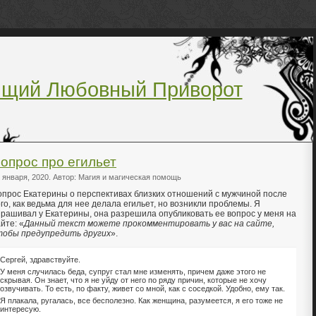
ящий Любовный Приворот
опрос про егильет
 января, 2020. Автор: Магия и магическая помощь
опрос Екатерины о перспективах близких отношений с мужчиной после
го, как ведьма для нее делала егильет, но возникли проблемы. Я
прашивал у Екатерины, она разрешила опубликовать ее вопрос у меня на
йте: «
Данный текст можете прокомментировать у вас на сайте,
тобы предупредить других
».
Сергей, здравствуйте.
У меня случилась беда, супруг стал мне изменять, причем даже этого не
скрывая. Он знает, что я не уйду от него по ряду причин, которые не хочу
озвучивать. То есть, по факту, живет со мной, как с соседкой. Удобно, ему так.
Я плакала, ругалась, все бесполезно. Как женщина, разумеется, я его тоже не
интересую.