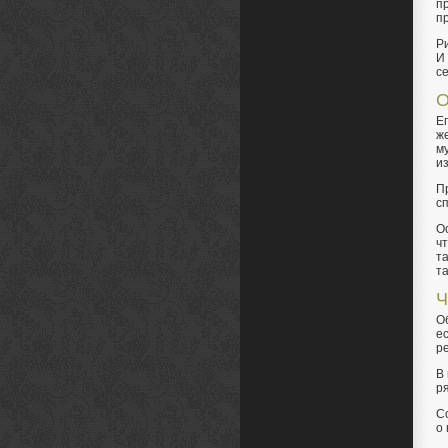
пр
п
Ри
И
с
О
Е
ж
м
и
П
с
О
ч
т
т
Ч
О
ес
р
В 
р
С
о 