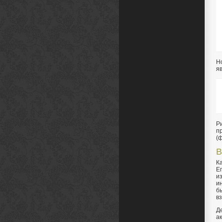
Н
я
Р
п
(
В
К
Е
и
и
б
в
Д
а