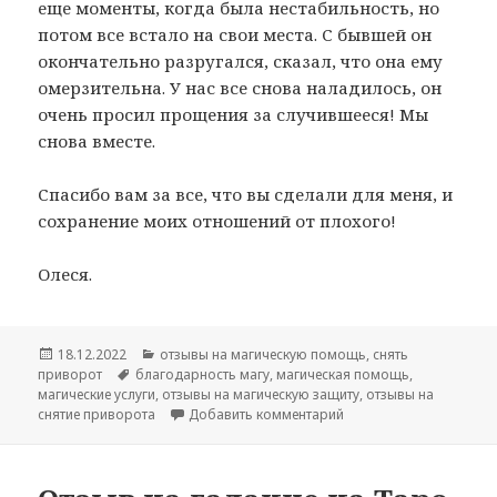
еще моменты, когда была нестабильность, но
потом все встало на свои места. С бывшей он
окончательно разругался, сказал, что она ему
омерзительна. У нас все снова наладилось, он
очень просил прощения за случившееся! Мы
снова вместе.
Спасибо вам за все, что вы сделали для меня, и
сохранение моих отношений от плохого!
Олеся.
Опубликовано
Рубрики
18.12.2022
отзывы на магическую помощь
,
снять
Метки
приворот
благодарность магу
,
магическая помощь
,
магические услуги
,
отзывы на магическую защиту
,
отзывы на
к записи Отзыв на сня
снятие приворота
Добавить комментарий