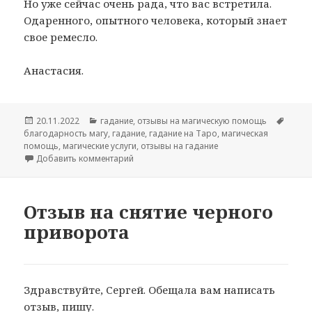
Но уже сейчас очень рада, что вас встретила.
Одаренного, опытного человека, который знает
свое ремесло.
Анастасия.
Опубликовано
Рубрики
Метки
20.11.2022
гадание
,
отзывы на магическую помощь
благодарность магу
,
гадание
,
гадание на Таро
,
магическая
помощь
,
магические услуги
,
отзывы на гадание
к записи Отзыв на гадание на Таро
Добавить комментарий
Отзыв на снятие черного
приворота
Здравствуйте, Сергей. Обещала вам написать
отзыв, пишу.