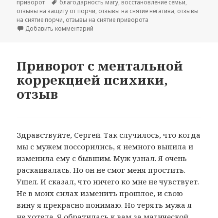
Метки
приворот
благодарность магу
,
восстановление семьи
,
отзывы на защиту от порчи
,
отзывы на снятие негатива
,
отзывы
на снятие порчи
,
отзывы на снятие приворота
к записи Благодарность за снятие черной 
Добавить комментарий
Приворот с ментальной
коррекцией психики,
отзыв
Здравствуйте, Сергей. Так случилось, что когда
мы с мужем поссорились, я немного выпила и
изменила ему с бывшим. Муж узнал. Я очень
раскаивалась. Но он не смог меня простить.
Ушел. И сказал, что ничего ко мне не чувствует.
Не в моих силах изменить прошлое, и свою
вину я прекрасно понимаю. Но терять мужа я
не хотела. Я обратилась к вам за магической