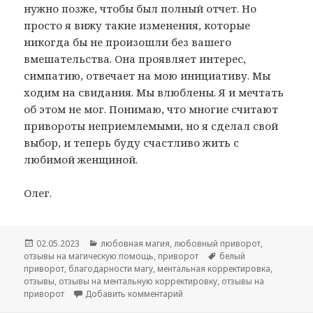
нужно позже, чтобы был полный отчет. Но
просто я вижу такие изменения, которые
никогда бы не произошли без вашего
вмешательства. Она проявляет интерес,
симпатию, отвечает на мою инициативу. Мы
ходим на свидания. Мы влюблены. Я и мечтать
об этом не мог. Понимаю, что многие считают
привороты неприемлемыми, но я сделал свой
выбор, и теперь буду счастливо жить с
любимой женщиной.
Олег.
Опубликовано
Рубрики
02.05.2023
любовная магия
,
любовный приворот
,
Метки
отзывы на магическую помощь
,
приворот
белый
приворот
,
благодарности магу
,
ментальная корректировка
,
отзывы
,
отзывы на ментальную корректировку
,
отзывы на
к записи Белый приворот – мен
приворот
Добавить комментарий