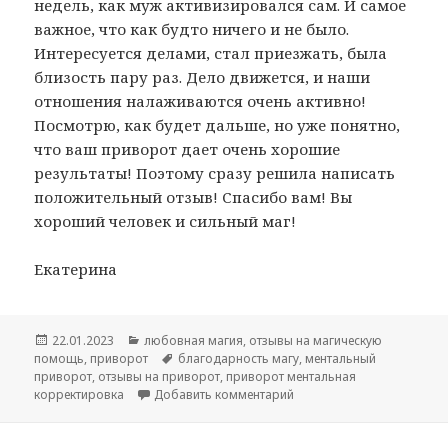
недель, как муж активизировался сам. И самое
важное, что как будто ничего и не было.
Интересуется делами, стал приезжать, была
близость пару раз. Дело движется, и наши
отношения налаживаются очень активно!
Посмотрю, как будет дальше, но уже понятно,
что ваш приворот дает очень хорошие
результаты! Поэтому сразу решила написать
положительный отзыв! Спасибо вам! Вы
хороший человек и сильный маг!
Екатерина
Опубликовано
Рубрики
22.01.2023
любовная магия
,
отзывы на магическую
Метки
помощь
,
приворот
благодарность магу
,
ментальный
приворот
,
отзывы на приворот
,
приворот ментальная
к записи Приворот с мент
корректировка
Добавить комментарий