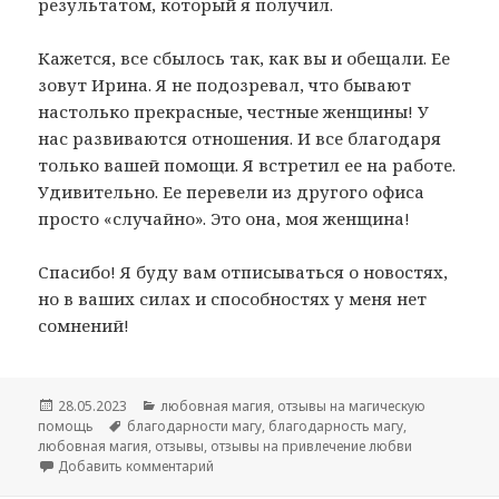
результатом, который я получил.
Кажется, все сбылось так, как вы и обещали. Ее
зовут Ирина. Я не подозревал, что бывают
настолько прекрасные, честные женщины! У
нас развиваются отношения. И все благодаря
только вашей помощи. Я встретил ее на работе.
Удивительно. Ее перевели из другого офиса
просто «случайно». Это она, моя женщина!
Спасибо! Я буду вам отписываться о новостях,
но в ваших силах и способностях у меня нет
сомнений!
Опубликовано
Рубрики
28.05.2023
любовная магия
,
отзывы на магическую
Метки
помощь
благодарности магу
,
благодарность магу
,
любовная магия
,
отзывы
,
отзывы на привлечение любви
к записи Отзыв на ритуал «привлечение лю
Добавить комментарий