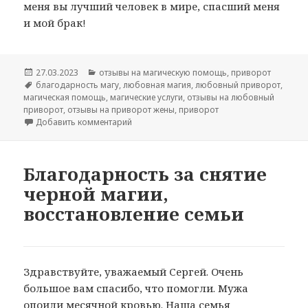
меня вы лучший человек в мире, спасший меня
и мой брак!
Опубликовано
Рубрики
27.03.2023
отзывы на магическую помощь
,
приворот
Метки
благодарность магу
,
любовная магия
,
любовный приворот
,
магическая помощь
,
магические услуги
,
отзывы на любовный
приворот
,
отзывы на приворот жены
,
приворот
к записи Отзыв на любовный приворот же
Добавить комментарий
Благодарность за снятие
черной магии,
восстановление семьи
Здравствуйте, уважаемый Сергей. Очень
большое вам спасибо, что помогли. Мужа
опоили месячной кровью. Наша семья