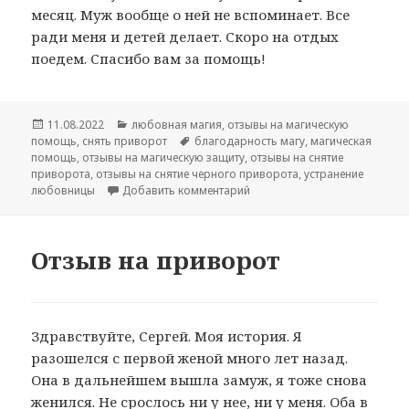
месяц. Муж вообще о ней не вспоминает. Все
ради меня и детей делает. Скоро на отдых
поедем. Спасибо вам за помощь!
Опубликовано
Рубрики
11.08.2022
любовная магия
,
отзывы на магическую
Метки
помощь
,
снять приворот
благодарность магу
,
магическая
помощь
,
отзывы на магическую защиту
,
отзывы на снятие
приворота
,
отзывы на снятие черного приворота
,
устранение
к записи Отзыв на снятие че
любовницы
Добавить комментарий
Отзыв на приворот
Здравствуйте, Сергей. Моя история. Я
разошелся с первой женой много лет назад.
Она в дальнейшем вышла замуж, я тоже снова
женился. Не срослось ни у нее, ни у меня. Оба в