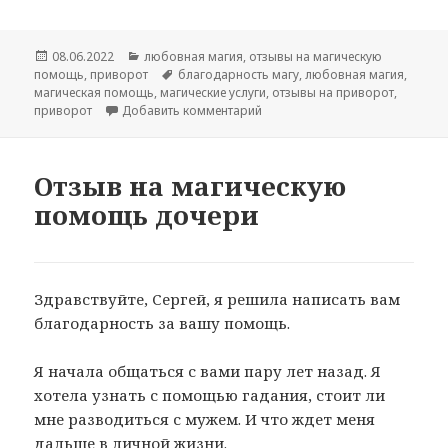
Опубликовано
Рубрики
08.06.2022
любовная магия
,
отзывы на магическую
Метки
помощь
,
приворот
благодарность магу
,
любовная магия
,
магическая помощь
,
магические услуги
,
отзывы на приворот
,
к записи Отзыв на приворот
приворот
Добавить комментарий
Отзыв на магическую
помощь дочери
Здравствуйте, Сергей, я решила написать вам
благодарность за вашу помощь.
Я начала общаться с вами пару лет назад. Я
хотела узнать с помощью гадания, стоит ли
мне разводиться с мужем. И что ждет меня
дальше в личной жизни.